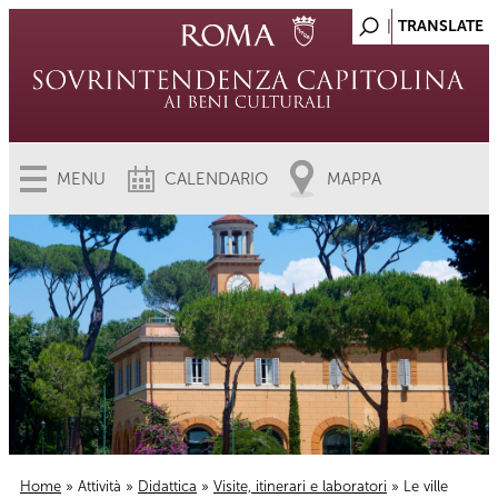
MENU
CALENDARIO
MAPPA
Home
»
Attività
»
Didattica
»
Visite, itinerari e laboratori
» Le ville