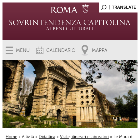
MENU
CALENDARIO
MAPPA
Home
»
Attività
»
Didattica
»
Visite, itinerari e laboratori
» Le Mura di