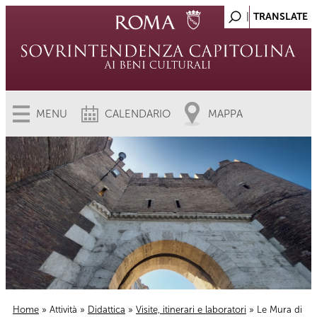
MENU
CALENDARIO
MAPPA
Home
»
Attività
»
Didattica
»
Visite, itinerari e laboratori
» Le Mura di