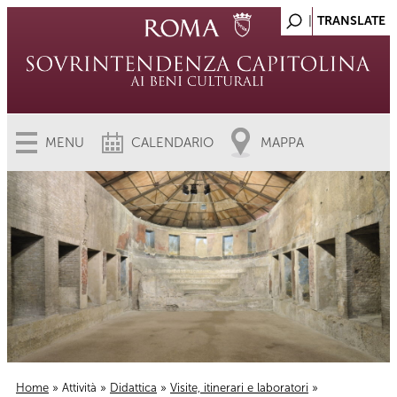
MENU
CALENDARIO
MAPPA
Home
»
Attività
»
Didattica
»
Visite, itinerari e laboratori
»