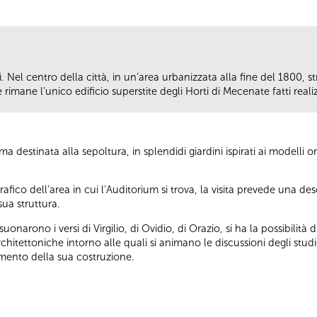
i. Nel centro della città, in un’area urbanizzata alla fine del 1800, s
 rimane l’unico edificio superstite degli Horti di Mecenate fatti rea
estinata alla sepoltura, in splendidi giardini ispirati ai modelli orie
ico dell’area in cui l’Auditorium si trova, la visita prevede una d
sua struttura.
onarono i versi di Virgilio, di Ovidio, di Orazio, si ha la possibilità 
architettoniche intorno alle quali si animano le discussioni degli studi
mento della sua costruzione.