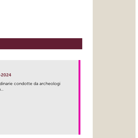
-2024
rdinarie condotte da archeologi
..
link