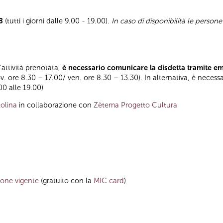
8
(tutti i giorni dalle 9.00 - 19.00).
In caso di disponibilità le person
l’attività prenotata,
è necessario comunicare la disdetta tramite e
ov. ore 8.30 – 17.00/ ven. ore 8.30 – 13.30). In alternativa, è necess
.00 alle 19.00)
olina
in collaborazione con
Zètema Progetto Cultura
zione vigente
(gratuito con la
MIC card
)