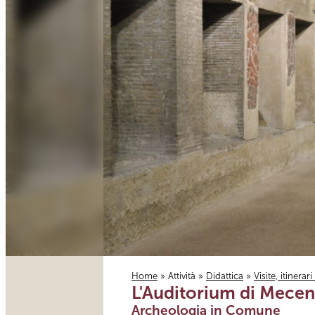
Home
»
Attività
»
Didattica
»
Visite, itinerar
L'Auditorium di Mecena
Tu sei qui
Archeologia in Comune