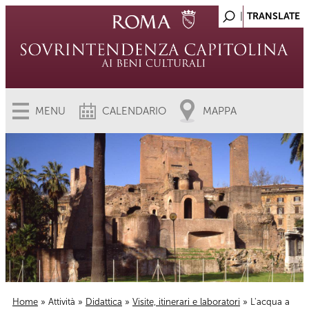
MENU
CALENDARIO
MAPPA
Home
»
Attività
»
Didattica
»
Visite, itinerari e laboratori
» L'acqua a