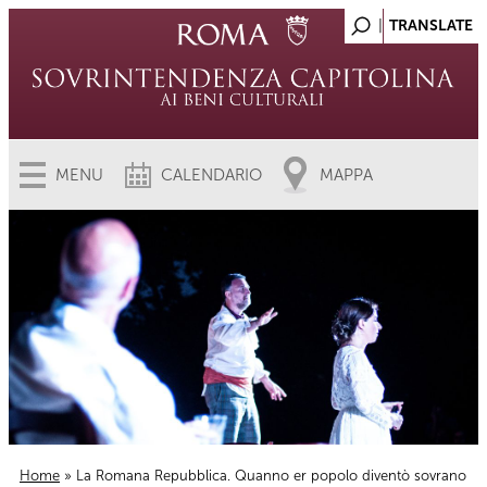
MENU
CALENDARIO
MAPPA
Home
» La Romana Repubblica. Quanno er popolo diventò sovrano