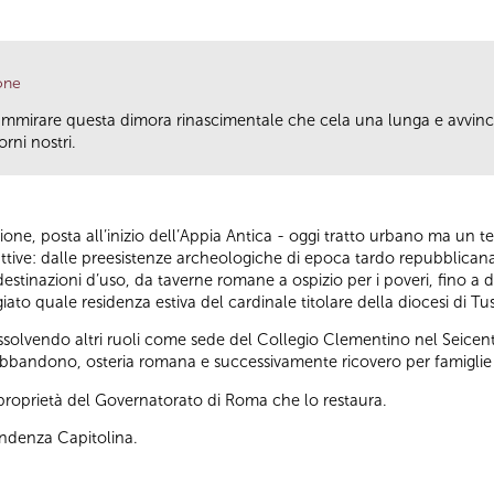
one
ammirare questa dimora rinascimentale che cela una lunga e avvincen
rni nostri.
rione, posta all’inizio dell’Appia Antica - oggi tratto urbano ma un 
truttive: dalle preesistenze archeologiche di epoca tardo repubblica
estinazioni d’uso, da taverne romane a ospizio per i poveri, fino a div
iato quale residenza estiva del cardinale titolare della diocesi di Tu
solvendo altri ruoli come sede del Collegio Clementino nel Seicen
di abbandono, osteria romana e successivamente ricovero per famiglie 
a proprietà del Governatorato di Roma che lo restaura.
endenza Capitolina.