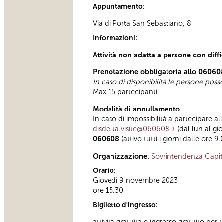
Appuntamento:
Via di Porta San Sebastiano, 8
Informazioni:
Attività non adatta a persone con diff
Prenotazione obbligatoria allo 06060
In caso di disponibilità le persone pos
Max 15 partecipanti.
Modalità di annullamento
In caso di impossibilità a partecipare al
disdetta.visite@060608.it
(dal lun.al gi
060608
(attivo tutti i giorni dalle ore 9
Organizzazione
:
Sovrintendenza Capit
Orario:
Giovedì 9 novembre 2023
ore 15.30
Biglietto d'ingresso:
attività gratuita e ingresso gratuito per t