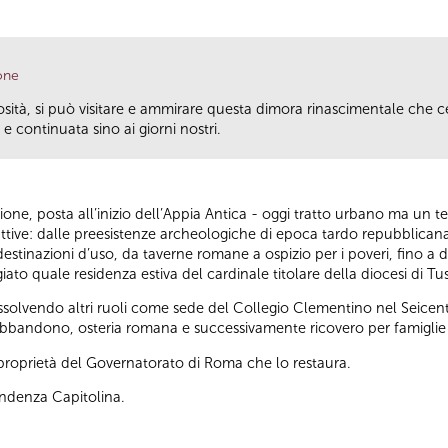
one
riosità, si può visitare e ammirare questa dimora rinascimentale che 
e continuata sino ai giorni nostri.
rione, posta all’inizio dell’Appia Antica - oggi tratto urbano ma un 
truttive: dalle preesistenze archeologiche di epoca tardo repubblica
estinazioni d’uso, da taverne romane a ospizio per i poveri, fino a div
iato quale residenza estiva del cardinale titolare della diocesi di Tu
solvendo altri ruoli come sede del Collegio Clementino nel Seicen
di abbandono, osteria romana e successivamente ricovero per famiglie 
a proprietà del Governatorato di Roma che lo restaura.
endenza Capitolina.