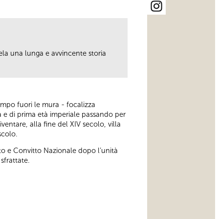
cela una lunga e avvincente storia
tempo fuori le mura - focalizza
na e di prima età imperiale passando per
entare, alla fine del XIV secolo, villa
scolo.
to e Convitto Nazionale dopo l’unità
sfrattate.