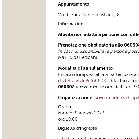
Appuntamento:
Via di Porta San Sebastiano, 8
Informazioni:
Attività non adatta a persone con diff
Prenotazione obbligatoria allo 06060
In caso di disponibilità le persone pos
Max 15 partecipanti.
Modalità di annullamento
In caso di impossibilità a partecipare al
disdetta.visite@060608.it
(dal lun.al gi
060608
(attivo tutti i giorni dalle ore 9
Organizzazione
:
Sovrintendenza Capit
Orario:
Martedì 8 agosto 2023
ore 19.00
Biglietto d'ingresso:
attività gratuita e ingresso gratuito per t