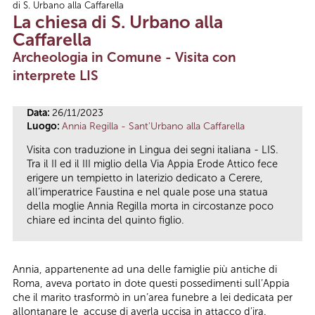
di S. Urbano alla Caffarella
Tu sei qui
La chiesa di S. Urbano alla
Caffarella
Archeologia in Comune - Visita con
interprete LIS
Data:
26/11/2023
Luogo:
Annia Regilla - Sant'Urbano alla Caffarella
Visita con traduzione in Lingua dei segni italiana - LIS.
Tra il II ed il III miglio della Via Appia Erode Attico fece
erigere un tempietto in laterizio dedicato a Cerere,
all’imperatrice Faustina e nel quale pose una statua
della moglie Annia Regilla morta in circostanze poco
chiare ed incinta del quinto figlio.
Annia, appartenente ad una delle famiglie più antiche di
Roma, aveva portato in dote questi possedimenti sull’Appia
che il marito trasformò in un’area funebre a lei dedicata per
allontanare le accuse di averla uccisa in attacco d’ira.