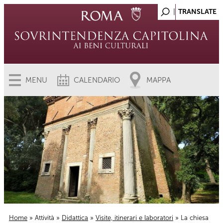
MENU
CALENDARIO
MAPPA
Home
»
Attività
»
Didattica
»
Visite, itinerari e laboratori
» La chiesa