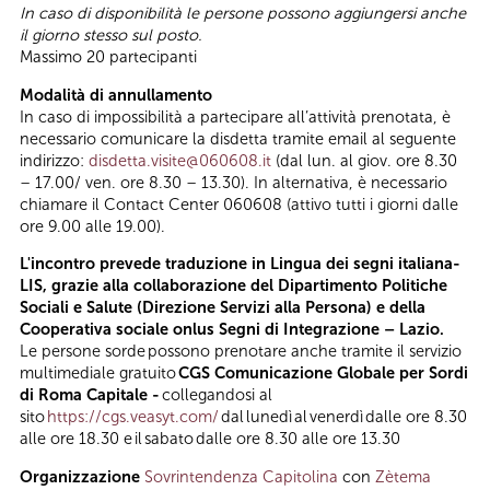
In caso di disponibilità le persone possono aggiungersi anche
il giorno stesso sul posto.
Massimo 20 partecipanti
Modalità di annullamento
In caso di impossibilità a partecipare all’attività prenotata, è
necessario comunicare la disdetta tramite email al seguente
indirizzo:
disdetta.visite@060608.it
(dal lun. al giov. ore 8.30
– 17.00/ ven. ore 8.30 – 13.30). In alternativa, è necessario
chiamare il Contact Center 060608 (attivo tutti i giorni dalle
ore 9.00 alle 19.00).
L'incontro prevede traduzione in Lingua dei segni italiana-
LIS, grazie alla collaborazione del Dipartimento Politiche
Sociali e Salute (Direzione Servizi alla Persona) e della
Cooperativa sociale onlus Segni di Integrazione – Lazio.
Le persone sorde possono prenotare anche tramite il servizio
multimediale gratuito
CGS Comunicazione Globale per Sordi
di Roma Capitale -
collegandosi al
sito
https://cgs.veasyt.com/
dal lunedì al venerdì dalle ore 8.30
alle ore 18.30 e il sabato dalle ore 8.30 alle ore 13.30
Organizzazione
Sovrintendenza Capitolina
con
Zètema