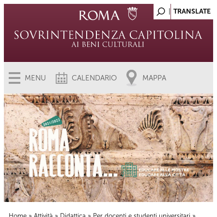
MENU
CALENDARIO
MAPPA
Home
»
Attività
»
Didattica
»
Per docenti e studenti universitari
»