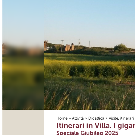
Home
»
Attività
»
Didattica
»
Visite, itinerar
Itinerari in Villa. I gi
Tu sei qui
Speciale Giubileo 2025