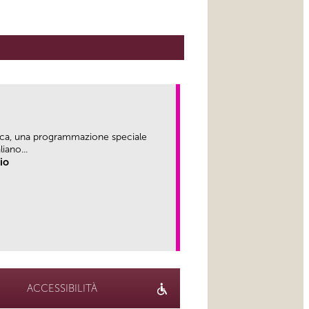
ica, una programmazione speciale
iano...
rio
link
ACCESSIBILITÀ