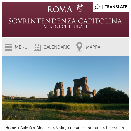
MENU
CALENDARIO
MAPPA
Home
»
Attività
»
Didattica
»
Visite, itinerari e laboratori
» Itinerari in