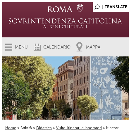
MENU
CALENDARIO
MAPPA
Home
»
Attività
»
Didattica
»
Visite, itinerari e laboratori
» Itinerari