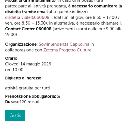
Modalità di annullamento
: in caso di impossibilità a
partecipare all’attività prenotata,
è necessario comunicare la
disdetta tramite email
al seguente indirizzo:
disdetta.visite@060608.it
(dal lun. al giov. ore 8.30 – 17.00 /
ven. ore 8.30 – 13.30). In alternativa, è necessario chiamare il
Contact Center 060608
(attivo tutti i giorni dalle ore 9.00 alle
19.00).
Organizzazione
:
Sovrintendenza Capitolina
in
collaborazione con
Zètema Progetto Cultura
Orario:
Giovedì 14 maggio 2026
ore 10.00
Biglietto d'ingresso:
attività gratuita per tutti
Prenotazione obbligatoria:
Sì
Durata:
120 minuti
Gratis