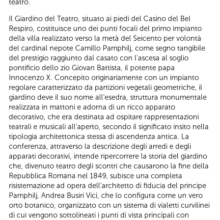
teatro.
Il Giardino del Teatro, situato ai piedi del Casino del Bel
Respiro, costituisce uno dei punti focali del primo impianto
della villa realizzato verso la metà del Seicento per volontà
del cardinal nepote Camillo Pamphilj, come segno tangibile
del prestigio raggiunto dal casato con l'ascesa al soglio
pontificio dello zio Giovan Battista, il potente papa
Innocenzo X. Concepito originariamente con un impianto
regolare caratterizzato da partizioni vegetali geometriche, il
giardino deve il suo nome all’esedra, struttura monumentale
realizzata in mattoni e adorna di un ricco apparato
decorativo, che era destinata ad ospitare rappresentazioni
teatrali e musicali all’aperto, secondo il significato insito nella
tipologia architettonica stessa di ascendenza antica. La
conferenza, attraverso la descrizione degli arredi e degli
apparati decorativi, intende ripercorrere la storia del giardino
che, divenuto teatro degli scontri che causarono la fine della
Repubblica Romana nel 1849, subisce una completa
risistemazione ad opera dell’architetto di fiducia del principe
Pamphilj, Andrea Busiri Vici, che lo configura come un vero
orto botanico, organizzato con un sistema di vialetti curvilinei
di cui vengono sottolineati i punti di vista principali con