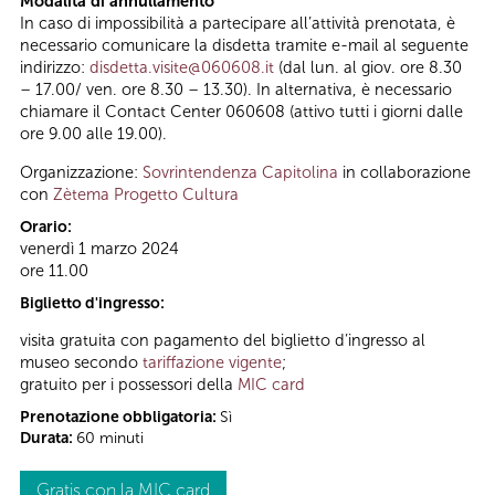
Modalità di annullamento
In caso di impossibilità a partecipare all’attività prenotata, è
necessario comunicare la disdetta tramite e-mail al seguente
indirizzo:
disdetta.visite@060608.it
(dal lun. al giov. ore 8.30
– 17.00/ ven. ore 8.30 – 13.30). In alternativa, è necessario
chiamare il Contact Center 060608 (attivo tutti i giorni dalle
ore 9.00 alle 19.00).
Organizzazione:
Sovrintendenza Capitolina
in collaborazione
con
Zètema Progetto Cultura
Orario:
venerdì 1 marzo 2024
ore 11.00
Biglietto d'ingresso:
visita gratuita con pagamento del biglietto d’ingresso al
museo secondo
tariffazione vigente
;
gratuito per i possessori della
MIC card
Prenotazione obbligatoria:
Sì
Durata:
60 minuti
Gratis con la MIC card