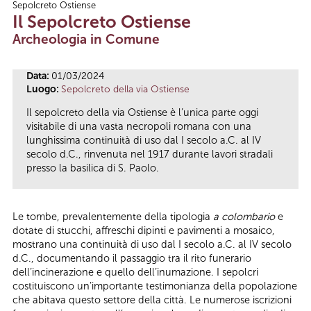
Sepolcreto Ostiense
Tu sei qui
Il Sepolcreto Ostiense
Archeologia in Comune
Data:
01/03/2024
Luogo:
Sepolcreto della via Ostiense
Il sepolcreto della via Ostiense è l’unica parte oggi
visitabile di una vasta necropoli romana con una
lunghissima continuità di uso dal I secolo a.C. al IV
secolo d.C., rinvenuta nel 1917 durante lavori stradali
presso la basilica di S. Paolo.
Le tombe, prevalentemente della tipologia
a colombario
e
dotate di stucchi, affreschi dipinti e pavimenti a mosaico,
mostrano una continuità di uso dal I secolo a.C. al IV secolo
d.C., documentando il passaggio tra il rito funerario
dell’incinerazione e quello dell’inumazione. I sepolcri
costituiscono un’importante testimonianza della popolazione
che abitava questo settore della città. Le numerose iscrizioni