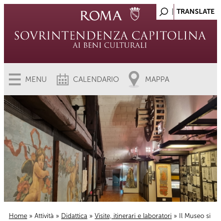
MENU
CALENDARIO
MAPPA
Home
»
Attività
»
Didattica
»
Visite, itinerari e laboratori
» Il Museo si