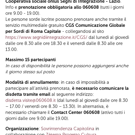
Cooperativa sociale onlus Segni di Integrazione - Lazio
.
Info e
prenotazione obbligatoria allo 060608
(tutti i giorni
ore 9.00 - 19.00).
Le persone sorde iscritte possono prenotare anche tramite il
servizio multimediale gratuito
CGS Comunicazione Globale
per Sordi di Roma Capitale
- collegandosi al sito
https://www.segnidiintegrazione.it/CGS/
dal lunedì al giovedì
dalle ore 8.30 alle ore 18.30 e il venerdì dalle 8.30 alle ore
13.00.
Massimo 15 partecipanti
In caso di disponibilità le persone possono aggiungersi anche
il giorno stesso sul posto
Modalità di annullamento
: in caso di impossibilità a
partecipare all’attività prenotata,
è necessario comunicare la
disdetta tramite email
al seguente indirizzo:
disdetta.visite@060608.it
(dal lunedì al giovedì dalle ore 8.30
– 17.00 / venerdì ore 8.30 – 13.30). In alternativa, è
necessario chiamare il
Contact Center 060608
(attivo tutti i
giorni dalle ore 9.00 alle 19.00).
Organizzazione
:
Sovrintendenza Capitolina
in
collaborazione con
Zètema Progetto Cultura