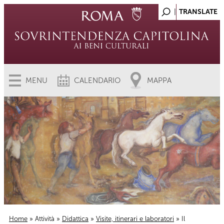
MENU
CALENDARIO
MAPPA
Home
»
Attività
»
Didattica
»
Visite, itinerari e laboratori
» Il