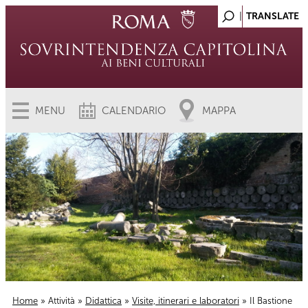
MENU
CALENDARIO
MAPPA
Home
»
Attività
»
Didattica
»
Visite, itinerari e laboratori
» Il Bastione