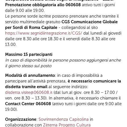
Prenotazione obbligatoria allo 060608
attivo tutti i giorni
dalle 9.00 alle 19.00.
Le persone sorde iscritte possono prenotare anche tramite il
servizio multimediale gratuito
CGS Comunicazione Globale
per Sordi di Roma Capitale
- collegandosi al sito
https://www.segnidiintegrazione.it/CGS/
dal lunedì al giovedì
dalle ore 8.30 alle ore 18.30 e il venerdì dalle 8.30 alle ore
13.00.
Massimo 15 partecipanti
In caso di disponibilità le persone possono aggiungersi anche
il giorno stesso sul posto
Modalità di annullamento
: in caso di impossibilità a
partecipare all’attività prenotata,
è necessario comunicare la
disdetta tramite email
al seguente indirizzo:
disdetta.visite@060608.it
(dal lun.al giov. ore 8.30 – 17.00 /
ven. ore 8.30 – 13.30). In alternativa, è necessario chiamare il
Contact Center 060608
(attivo tutti i giorni dalle ore 9.00 alle
19.00).
Organizzazione
:
Sovrintendenza Capitolina
in
collaborazione con
Zètema Progetto Cultura