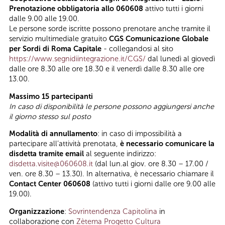
Prenotazione obbligatoria allo 060608
attivo tutti i giorni
dalle 9.00 alle 19.00.
Le persone sorde iscritte possono prenotare anche tramite il
servizio multimediale gratuito
CGS Comunicazione Globale
per Sordi di Roma Capitale
- collegandosi al sito
https://www.segnidiintegrazione.it/CGS/
dal lunedì al giovedì
dalle ore 8.30 alle ore 18.30 e il venerdì dalle 8.30 alle ore
13.00.
Massimo 15 partecipanti
In caso di disponibilità le persone possono aggiungersi anche
il giorno stesso sul posto
Modalità di annullamento
: in caso di impossibilità a
partecipare all’attività prenotata,
è necessario comunicare la
disdetta tramite email
al seguente indirizzo:
disdetta.visite@060608.it
(dal lun.al giov. ore 8.30 – 17.00 /
ven. ore 8.30 – 13.30). In alternativa, è necessario chiamare il
Contact Center 060608
(attivo tutti i giorni dalle ore 9.00 alle
19.00).
Organizzazione
:
Sovrintendenza Capitolina
in
collaborazione con
Zètema Progetto Cultura