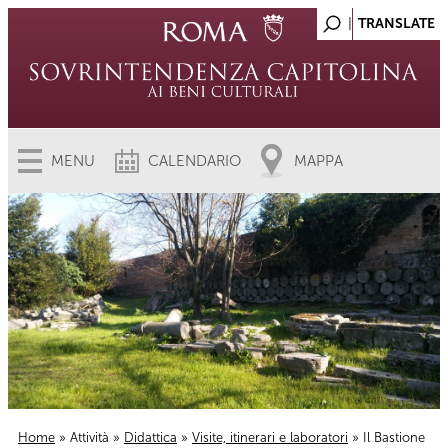
MENU
CALENDARIO
MAPPA
Home
»
Attività
»
Didattica
»
Visite, itinerari e laboratori
» Il Bastione