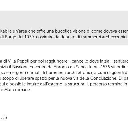
isitabile un’area che offre una bucolica visione di come doveva ess
di Borgo del 1939, costituite da depositi di frammenti architettonici
 via di Villa Pepoli per poi raggiungere il cancello dove inizia il senti
izia il Bastione costruito da Antonio da Sangallo nel 1536 su ordin
so emergono cumuli di frammenti architettonici, alcuni di grandi di
o scopo di liberare spazio per la nuova via della Conciliazione. Di p
cui è possibile intuire dall’esterno la struttura. Il percorso termina 
elle Mura romane.
via)