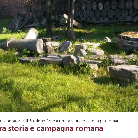
i e laboratori
» Il Bastione Ardeatino tra storia e campagna romana
 tra storia e campagna romana