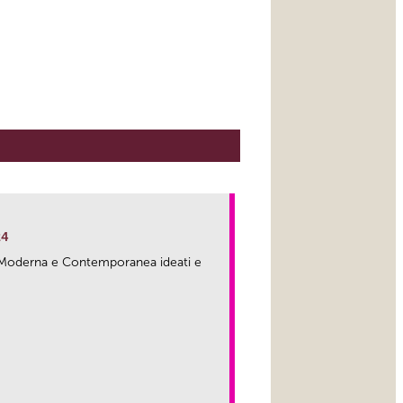
24
ma Moderna e Contemporanea ideati e
link