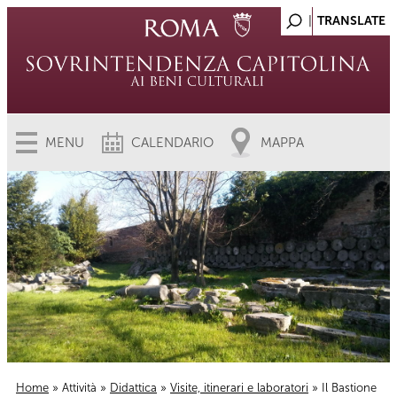
MENU
CALENDARIO
MAPPA
Home
»
Attività
»
Didattica
»
Visite, itinerari e laboratori
» Il Bastione