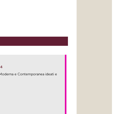
24
ma Moderna e Contemporanea ideati e
link