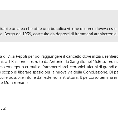
isitabile un’area che offre una bucolica visione di come doveva ess
di Borgo del 1939, costituite da depositi di frammenti architettonici
 via di Villa Pepoli per poi raggiungere il cancello dove inizia il senti
izia il Bastione costruito da Antonio da Sangallo nel 1536 su ordin
so emergono cumuli di frammenti architettonici, alcuni di grandi di
o scopo di liberare spazio per la nuova via della Conciliazione. Di p
cui è possibile intuire dall’esterno la struttura. Il percorso termina 
elle Mura romane.
via)