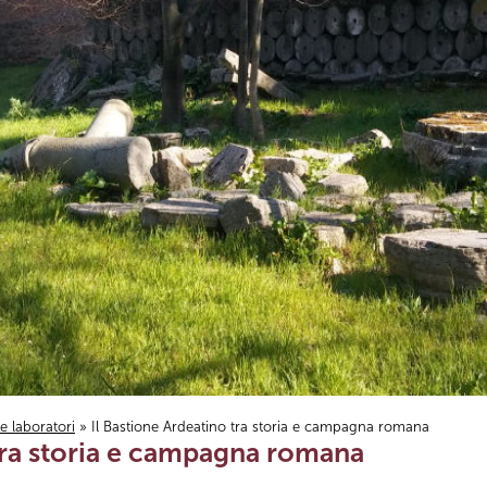
i e laboratori
» Il Bastione Ardeatino tra storia e campagna romana
 tra storia e campagna romana