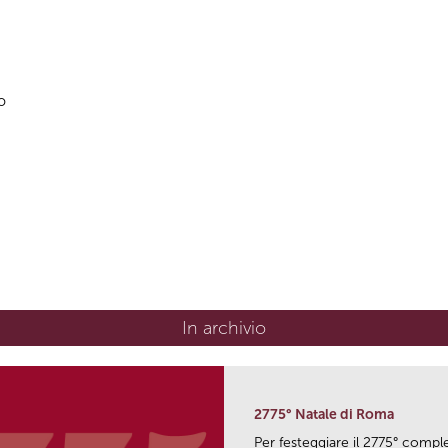
o
In archivio
2775° Natale di Roma
Per festeggiare il 2775° comp