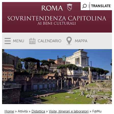
MENU
CALENDARIO
MAPPA
Home
»
Attività
»
Didattica
»
Visite, itinerari e laboratori
» F@Mu