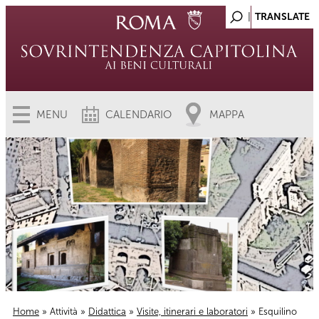
MENU
CALENDARIO
MAPPA
Home
»
Attività
»
Didattica
»
Visite, itinerari e laboratori
» Esquilino