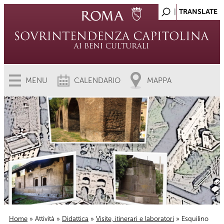
MENU
CALENDARIO
MAPPA
Home
»
Attività
»
Didattica
»
Visite, itinerari e laboratori
» Esquilino