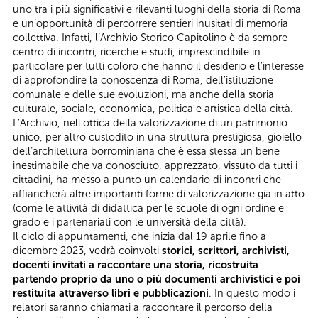
uno tra i più significativi e rilevanti luoghi della storia di Roma
e un’opportunità di percorrere sentieri inusitati di memoria
collettiva. Infatti, l’Archivio Storico Capitolino è da sempre
centro di incontri, ricerche e studi, imprescindibile in
particolare per tutti coloro che hanno il desiderio e l'interesse
di approfondire la conoscenza di Roma, dell'istituzione
comunale e delle sue evoluzioni, ma anche della storia
culturale, sociale, economica, politica e artistica della città.
L’Archivio, nell’ottica della valorizzazione di un patrimonio
unico, per altro custodito in una struttura prestigiosa, gioiello
dell’architettura borrominiana che è essa stessa un bene
inestimabile che va conosciuto, apprezzato, vissuto da tutti i
cittadini, ha messo a punto un calendario di incontri che
affiancherà altre importanti forme di valorizzazione già in atto
(come le attività di didattica per le scuole di ogni ordine e
grado e i partenariati con le università della città).
Il ciclo di appuntamenti, che inizia dal 19 aprile fino a
dicembre 2023, vedrà coinvolti
storici, scrittori, archivisti,
docenti invitati a raccontare una storia, ricostruita
partendo proprio da uno o più documenti archivistici e poi
restituita attraverso libri e pubblicazioni
. In questo modo i
relatori saranno chiamati a raccontare il percorso della