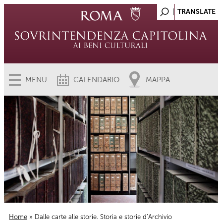
MENU
CALENDARIO
MAPPA
Home
» Dalle carte alle storie. Storia e storie d’Archivio