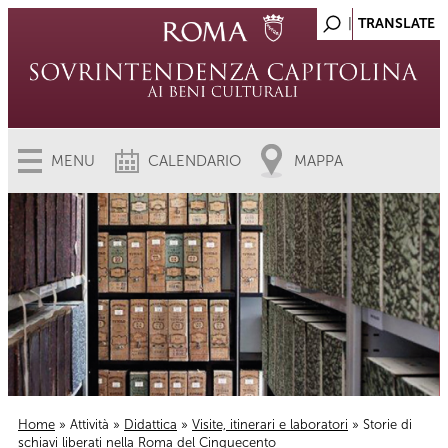
MENU
CALENDARIO
MAPPA
Home
»
Attività
»
Didattica
»
Visite, itinerari e laboratori
» Storie di
schiavi liberati nella Roma del Cinquecento