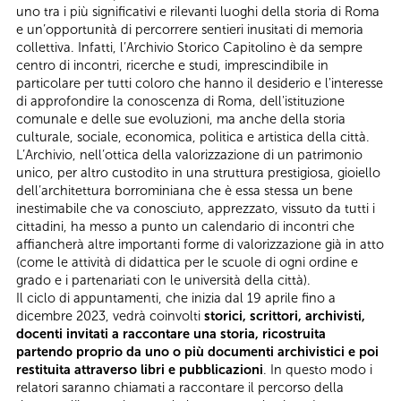
uno tra i più significativi e rilevanti luoghi della storia di Roma
e un’opportunità di percorrere sentieri inusitati di memoria
collettiva. Infatti, l’Archivio Storico Capitolino è da sempre
centro di incontri, ricerche e studi, imprescindibile in
particolare per tutti coloro che hanno il desiderio e l'interesse
di approfondire la conoscenza di Roma, dell'istituzione
comunale e delle sue evoluzioni, ma anche della storia
culturale, sociale, economica, politica e artistica della città.
L’Archivio, nell’ottica della valorizzazione di un patrimonio
unico, per altro custodito in una struttura prestigiosa, gioiello
dell’architettura borrominiana che è essa stessa un bene
inestimabile che va conosciuto, apprezzato, vissuto da tutti i
cittadini, ha messo a punto un calendario di incontri che
affiancherà altre importanti forme di valorizzazione già in atto
(come le attività di didattica per le scuole di ogni ordine e
grado e i partenariati con le università della città).
Il ciclo di appuntamenti, che inizia dal 19 aprile fino a
dicembre 2023, vedrà coinvolti
storici, scrittori, archivisti,
docenti invitati a raccontare una storia, ricostruita
partendo proprio da uno o più documenti archivistici e poi
restituita attraverso libri e pubblicazioni
. In questo modo i
relatori saranno chiamati a raccontare il percorso della