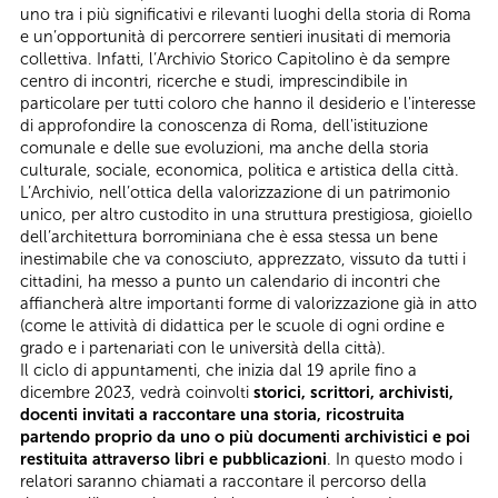
uno tra i più significativi e rilevanti luoghi della storia di Roma
e un’opportunità di percorrere sentieri inusitati di memoria
collettiva. Infatti, l’Archivio Storico Capitolino è da sempre
centro di incontri, ricerche e studi, imprescindibile in
particolare per tutti coloro che hanno il desiderio e l'interesse
di approfondire la conoscenza di Roma, dell'istituzione
comunale e delle sue evoluzioni, ma anche della storia
culturale, sociale, economica, politica e artistica della città.
L’Archivio, nell’ottica della valorizzazione di un patrimonio
unico, per altro custodito in una struttura prestigiosa, gioiello
dell’architettura borrominiana che è essa stessa un bene
inestimabile che va conosciuto, apprezzato, vissuto da tutti i
cittadini, ha messo a punto un calendario di incontri che
affiancherà altre importanti forme di valorizzazione già in atto
(come le attività di didattica per le scuole di ogni ordine e
grado e i partenariati con le università della città).
Il ciclo di appuntamenti, che inizia dal 19 aprile fino a
dicembre 2023, vedrà coinvolti
storici, scrittori, archivisti,
docenti invitati a raccontare una storia, ricostruita
partendo proprio da uno o più documenti archivistici e poi
restituita attraverso libri e pubblicazioni
. In questo modo i
relatori saranno chiamati a raccontare il percorso della