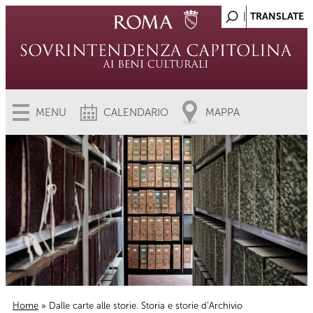
MENU
CALENDARIO
MAPPA
Home
» Dalle carte alle storie. Storia e storie d’Archivio