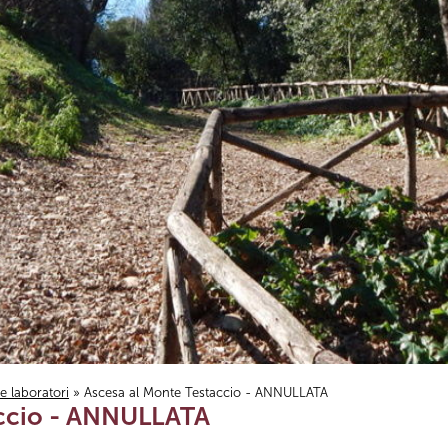
i e laboratori
» Ascesa al Monte Testaccio - ANNULLATA
accio - ANNULLATA