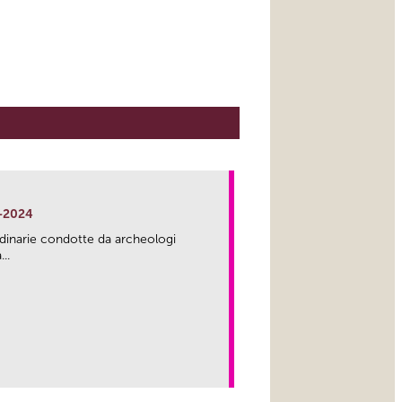
-2024
rdinarie condotte da archeologi
..
link