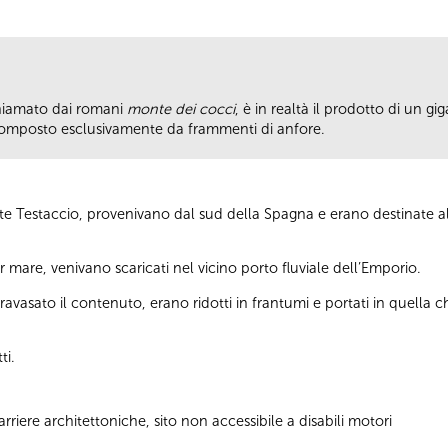
chiamato dai romani
monte dei cocci
, è in realtà il prodotto di un 
C., composto esclusivamente da frammenti di anfore.
nte Testaccio, provenivano dal sud della Spagna e erano destinate al
r mare, venivano scaricati nel vicino porto fluviale dell’Emporio.
travasato il contenuto, erano ridotti in frantumi e portati in quella c
ti.
riere architettoniche, sito non accessibile a disabili motori