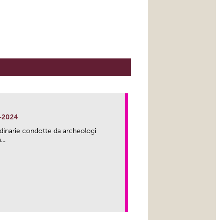
-2024
rdinarie condotte da archeologi
..
link