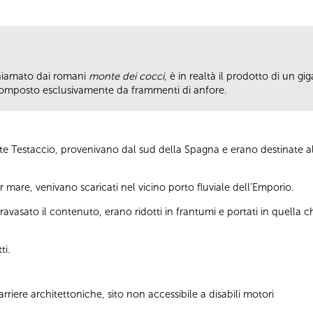
chiamato dai romani
monte dei cocci
, è in realtà il prodotto di un 
C., composto esclusivamente da frammenti di anfore.
nte Testaccio, provenivano dal sud della Spagna e erano destinate al
r mare, venivano scaricati nel vicino porto fluviale dell’Emporio.
travasato il contenuto, erano ridotti in frantumi e portati in quella c
ti.
riere architettoniche, sito non accessibile a disabili motori