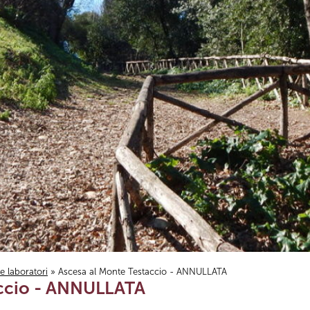
i e laboratori
» Ascesa al Monte Testaccio - ANNULLATA
accio - ANNULLATA