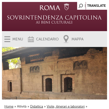
MENU
CALENDARIO
MAPPA
Home
»
Attività
»
Didattica
»
Visite, itinerari e laboratori
»