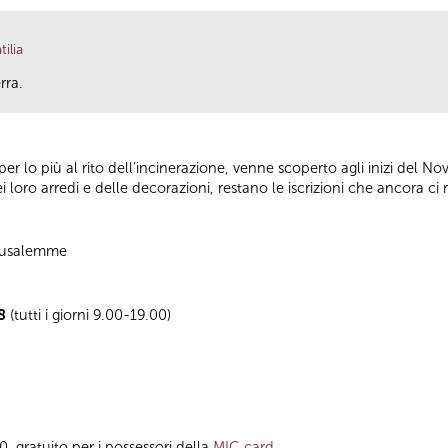
ilia
rra.
er lo più al rito dell’incinerazione, venne scoperto agli inizi del N
i loro arredi e delle decorazioni, restano le iscrizioni che ancora ci ra
Gerusalemme
08
(tutti i giorni 9.00-19.00)
00, gratuito per i possessori della
MIC card