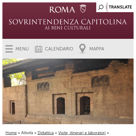
MENU
CALENDARIO
MAPPA
Home
»
Attività
»
Didattica
»
Visite, itinerari e laboratori
»