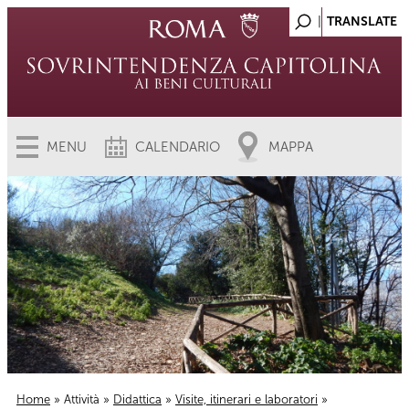
MENU
CALENDARIO
MAPPA
Home
»
Attività
»
Didattica
»
Visite, itinerari e laboratori
»