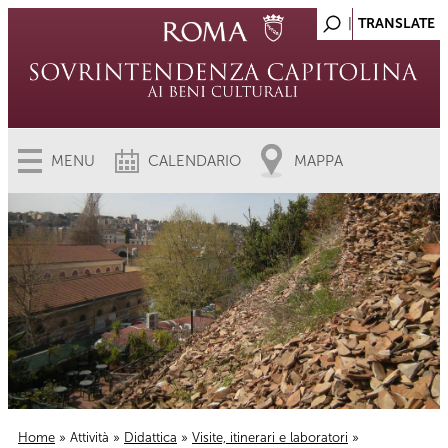
MENU
CALENDARIO
MAPPA
Home
»
Attività
»
Didattica
»
Visite, itinerari e laboratori
»