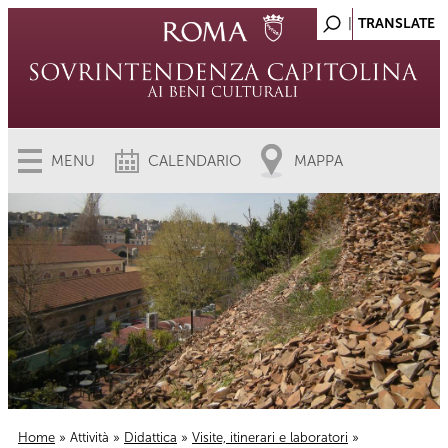
MENU
CALENDARIO
MAPPA
Home
»
Attività
»
Didattica
»
Visite, itinerari e laboratori
»