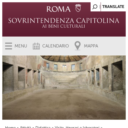
MENU
CALENDARIO
MAPPA
Home
»
Attività
»
Didattica
»
Visite, itinerari e laboratori
»