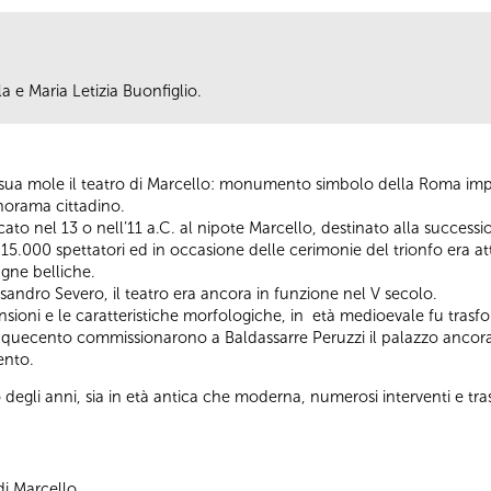
la e Maria Letizia Buonfiglio.
a sua mole il teatro di Marcello: monumento simbolo della Roma impe
norama cittadino.
icato nel 13 o nell’11 a.C. al nipote Marcello, destinato alla succe
15.000 spettatori ed in occasione delle cerimonie del trionfo era att
agne belliche.
andro Severo, il teatro era ancora in funzione nel V secolo.
sioni e le caratteristiche morfologiche, in età medioevale fu trasfo
Cinquecento commissionarono a Baldassarre Peruzzi il palazzo ancora 
cento.
o degli anni, sia in età antica che moderna, numerosi interventi e t
di Marcello