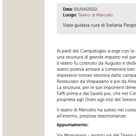
Data:
05/04/2022
Luogo:
Teatro di Marcello
Visita guidata cura di Stefania Pergo
Ai piedi del Campidoglio si erge con l
una struttura di grande impatto nel pa
Il teatro fu costruito da Augusto e ded
teatro poteva arrivare a contenere ben 
imperatori tornati vittoriosi dalle camp
Restaurato da Vespasiano e poi da Aless
La struttura, per le sue imponenti dimen
Faffi prima e dei Savelli poi, che nel 
proprietà agli Orsini agli inizi del Sette
Il teatro di Marcello ha subito nel cors
all’interno, preziose testimonianze.
Appuntamento:
Via Montanara - angolo via del Teatro 