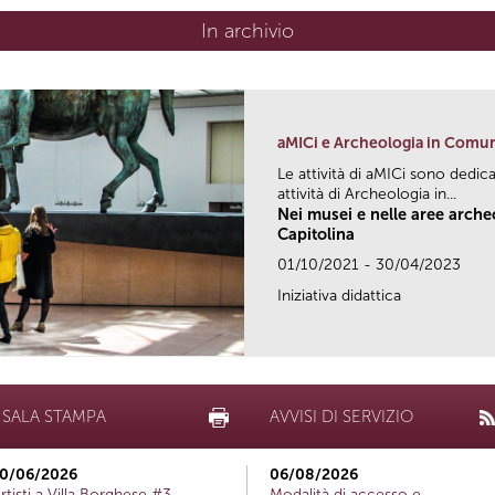
In archivio
aMICi e Archeologia in Comu
Le attività di aMICi sono dedica
attività di Archeologia in...
Nei musei e nelle aree arch
Capitolina
01/10/2021 - 30/04/2023
Iniziativa didattica
SALA STAMPA
AVVISI DI SERVIZIO
0/06/2026
06/08/2026
rtisti a Villa Borghese #3
Modalità di accesso e