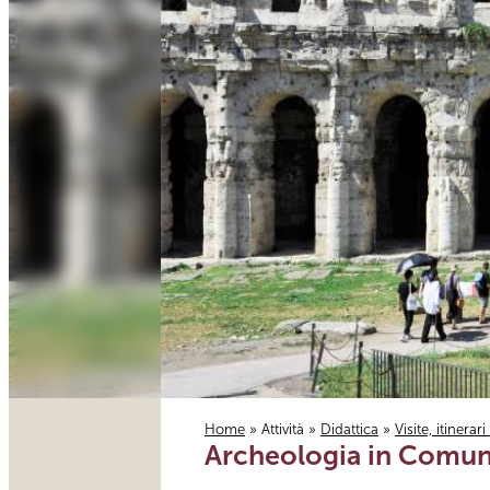
Home
»
Attività
»
Didattica
»
Visite, itinerar
Archeologia in Comune
Tu sei qui