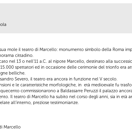
gola
a sua mole il teatro di Marcello: monumento simbolo della Roma impe
norama cittadino.
icato nel 13 o nell’11 a.C. al nipote Marcello, destinato alla succ
15.000 spettatori ed in occasione delle cerimonie del trionfo era att
agne belliche.
andro Severo, il teatro era ancora in funzione nel V secolo.
sioni e le caratteristiche morfologiche, in età medioevale fu trasfo
Cinquecento commissionarono a Baldassarre Peruzzi il palazzo ancora 
ecento. Il teatro di Marcello ha subito nel corso degli anni, sia in et
elate all’interno, preziose testimonianze.
di Marcello