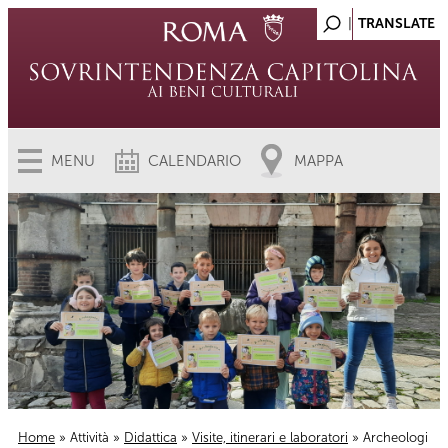
MENU
CALENDARIO
MAPPA
Home
»
Attività
»
Didattica
»
Visite, itinerari e laboratori
» Archeologi