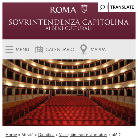
MENU
CALENDARIO
MAPPA
Home
»
Attività
»
Didattica
»
Visite, itinerari e laboratori
» aMICi -