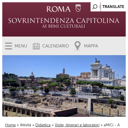
MENU
CALENDARIO
MAPPA
Home
»
Attività
»
Didattica
»
Visite, itinerari e laboratori
» aMICi - A