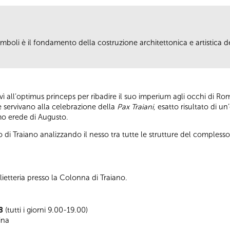
boli è il fondamento della costruzione architettonica e artistica del
rvì all’optimus princeps per ribadire il suo imperium agli occhi di R
he servivano alla celebrazione della
Pax Traiani
, esatto risultato di u
imo erede di Augusto.
ro di Traiano analizzando il nesso tra tutte le strutture del complesso
ietteria presso la Colonna di Traiano.
08
(tutti i giorni 9.00-19.00)
ina