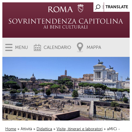
MENU
CALENDARIO
MAPPA
Home
»
Attività
»
Didattica
»
Visite, itinerari e laboratori
» aMICi -