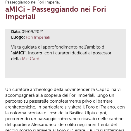
Passeggiando nei Fori Imperiali
Tu sei qui
aMICi - Passeggiando nei Fori
Imperiali
Data:
09/09/2021
Luogo:
Fori Imperiali
Visita guidata di approfondimento nell'ambito di
"
aMICi
". Incontri con i curatori dedicati ai possessori
della
Mic Card
.
Un curatore archeologo della Sovrintendenza Capitolina vi
accompagnerà alla scoperta dei Fori Imperiali, lungo un
percorso su passerelle completamente privo di barriere
architettoniche. In particolare si visiterà il Foro di Traiano, con
la colonna istoriata e i resti della Basilica Ulpia e poi,
percorrendo un passaggio sotterraneo ricavato nelle cantine
del quartiere Alessandrino demolito negli anni Trenta del
secolo scorso,si arriverà al Foro di Cesare. Qui ci si soffermerà