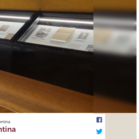
entina
ntina