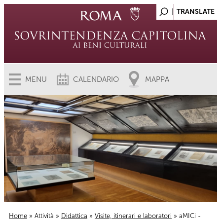
MENU
CALENDARIO
MAPPA
Home
»
Attività
»
Didattica
»
Visite, itinerari e laboratori
» aMICi -