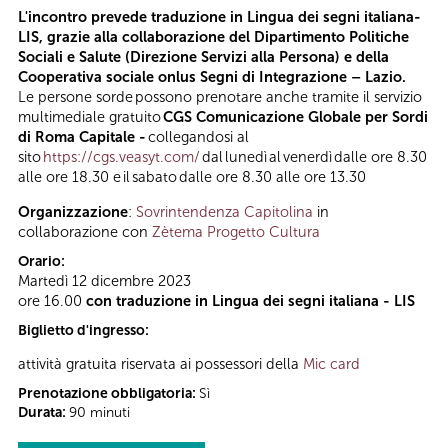
L'incontro prevede traduzione in Lingua dei segni italiana-
LIS, grazie alla collaborazione del Dipartimento Politiche
Sociali e Salute (Direzione Servizi alla Persona) e della
Cooperativa sociale onlus Segni di Integrazione – Lazio.
Le persone sorde possono prenotare anche tramite il servizio
multimediale gratuito
CGS Comunicazione Globale per Sordi
di Roma Capitale -
collegandosi al
sito
https://cgs.veasyt.com/
dal lunedì al venerdì dalle ore 8.30
alle ore 18.30 e il sabato dalle ore 8.30 alle ore 13.30
Organizzazione
:
Sovrintendenza Capitolina
in
collaborazione con
Zètema Progetto Cultura
Orario:
Martedì 12 dicembre 2023
ore 16.00
con traduzione in Lingua dei segni italiana - LIS
Biglietto d'ingresso:
attività gratuita riservata ai possessori della
Mic card
Prenotazione obbligatoria:
Sì
Durata:
90 minuti