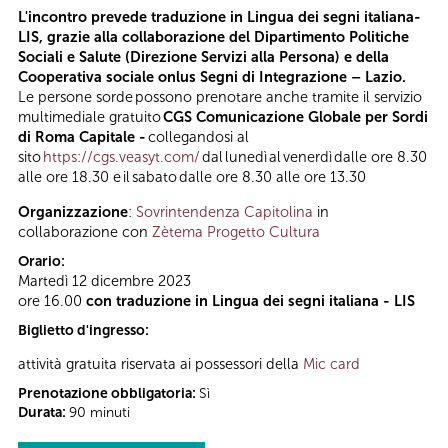
L'incontro prevede traduzione in Lingua dei segni italiana-
LIS, grazie alla collaborazione del Dipartimento Politiche
Sociali e Salute (Direzione Servizi alla Persona) e della
Cooperativa sociale onlus Segni di Integrazione – Lazio.
Le persone sorde possono prenotare anche tramite il servizio
multimediale gratuito
CGS Comunicazione Globale per Sordi
di Roma Capitale -
collegandosi al
sito
https://cgs.veasyt.com/
dal lunedì al venerdì dalle ore 8.30
alle ore 18.30 e il sabato dalle ore 8.30 alle ore 13.30
Organizzazione
:
Sovrintendenza Capitolina
in
collaborazione con
Zètema Progetto Cultura
Orario:
Martedì 12 dicembre 2023
ore 16.00
con traduzione in Lingua dei segni italiana - LIS
Biglietto d'ingresso:
attività gratuita riservata ai possessori della
Mic card
Prenotazione obbligatoria:
Sì
Durata:
90 minuti