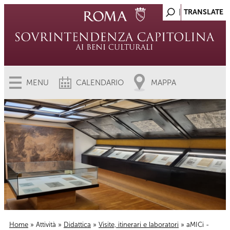
MENU
CALENDARIO
MAPPA
Home
»
Attività
»
Didattica
»
Visite, itinerari e laboratori
» aMICi -